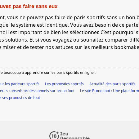
uvez pas faire sans eux
nt, vous ne pouvez pas faire de paris sportifs sans un bon 
que, le système est identique. Vous avez besoin de ce parten
nc il est important de bien les sélectionner. C’est pourquoi s
es solutions. Et si vous voyagez ou souhaitez comparer diff
miser et de tester nos astuces sur les meilleurs bookmake
e beaucoup à apprendre sur les paris sportifs en ligne :
ur les parieurs sportifs
Les pronostics sportifs
Actualité des paris sportifs
leurs conseils professionnels sur prono foot
Le site Prono foot : Une plate for
r ses pronostics de foot