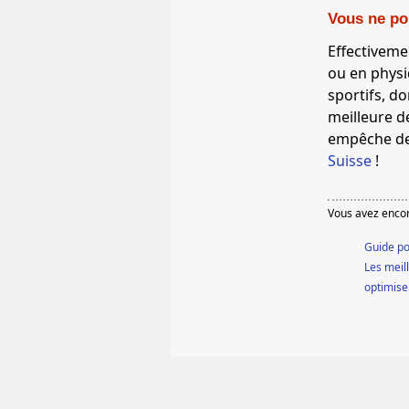
Vous ne po
Effectiveme
ou en physi
sportifs, do
meilleure d
empêche de 
Suisse
!
Vous avez encor
Guide po
Les meil
optimise