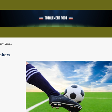
okmakers
akers